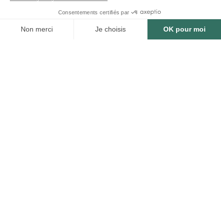
50 000
arbres plantés ou
préservés
Bénéfices estimés des arbres plantés
ou préservés
150 000
7 500