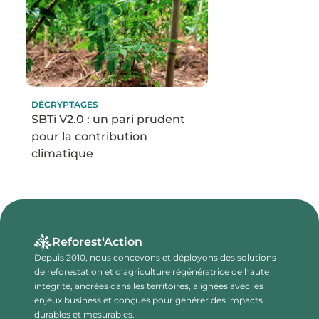
DÉCRYPTAGES
SBTi V2.0 : un pari prudent
pour la contribution
climatique
Reforest‘Action
Depuis 2010, nous concevons et déployons des solutions
de reforestation et d’agriculture régénératrice de haute
intégrité, ancrées dans les territoires, alignées avec les
enjeux business et conçues pour générer des impacts
durables et mesurables.