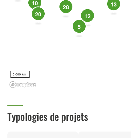
10
13
28
20
12
5
5,000 km
Typologies de projets