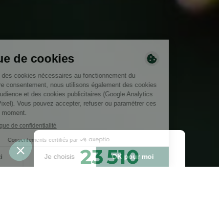
23 510
arbres plantés ou
préservés