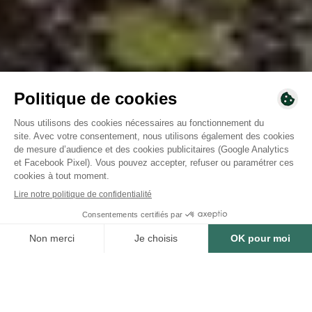
2025 - 2026
A financer
SURFACE
21 000
ha
NOMBRE D'ARBRES
5 868 840