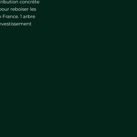
ribution concrète
pour reboiser les
 France. 1 arbre
investissement