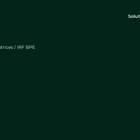
Solut
trices
/
IRF BPE