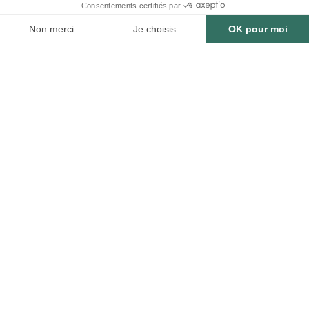
162 850
arbres plantés ou
préservés
Bénéfices estimés des arbres plantés
ou préservés
488 550
24 428