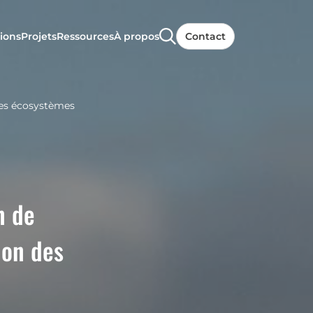
ions
Projets
Ressources
À propos
Contact
 des écosystèmes
n de
ion des