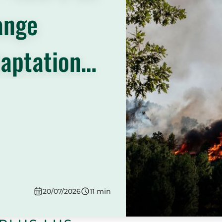
ange
daptation
e
20/07/2026
11
min