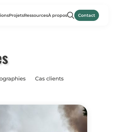
ions
Projets
Ressources
À propos
Contact
es
fographies
Cas clients