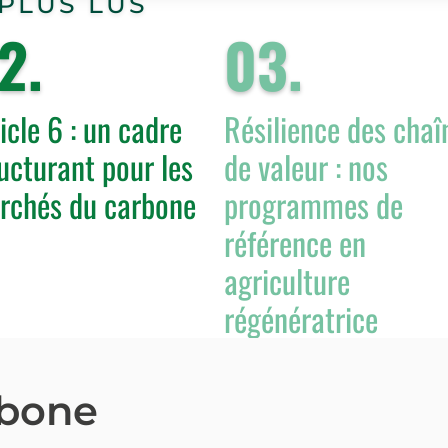
 PLUS LUS
2
.
0
3
.
icle 6 : un cadre
Résilience des chaî
ucturant pour les
de valeur : nos
rchés du carbone
programmes de
référence en
agriculture
régénératrice
rbone