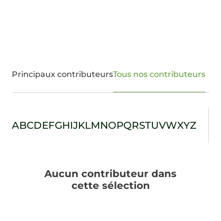
Principaux contributeurs
Tous nos contributeurs
A
B
C
D
E
F
G
H
I
J
K
L
M
N
O
P
Q
R
S
T
U
V
W
X
Y
Z
Aucun contributeur dans
cette sélection