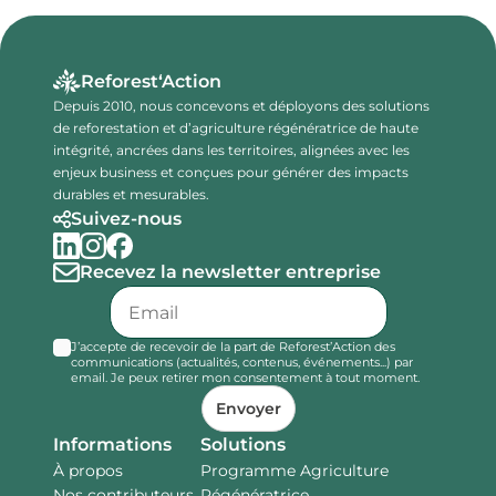
Reforest‘Action
Depuis 2010, nous concevons et déployons des solutions
de reforestation et d’agriculture régénératrice de haute
intégrité, ancrées dans les territoires, alignées avec les
enjeux business et conçues pour générer des impacts
durables et mesurables.
Suivez-nous
Recevez la newsletter entreprise
J’accepte de recevoir de la part de Reforest’Action des
communications (actualités, contenus, événements...) par
email. Je peux retirer mon consentement à tout moment.
Envoyer
Informations
Solutions
À propos
Programme Agriculture
Nos contributeurs
Régénératrice