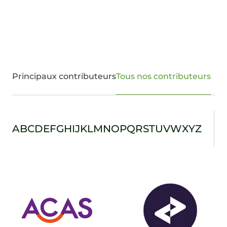
Principaux contributeurs
Tous nos contributeurs
A
B
C
D
E
F
G
H
I
J
K
L
M
N
O
P
Q
R
S
T
U
V
W
X
Y
Z