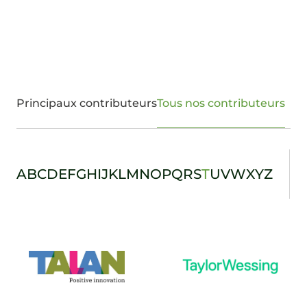
Principaux contributeurs
Tous nos contributeurs
A
B
C
D
E
F
G
H
I
J
K
L
M
N
O
P
Q
R
S
T
U
V
W
X
Y
Z