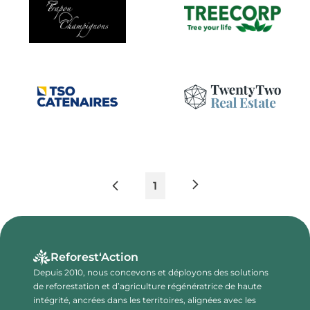
1
Reforest‘Action
Depuis 2010, nous concevons et déployons des solutions
de reforestation et d’agriculture régénératrice de haute
intégrité, ancrées dans les territoires, alignées avec les