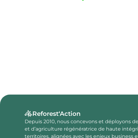
Reforest‘Action
Depuis 2010, nous concevons et déployons des
et d’agriculture régénératrice de haute intégr
territoires, alignées avec les enjeux business