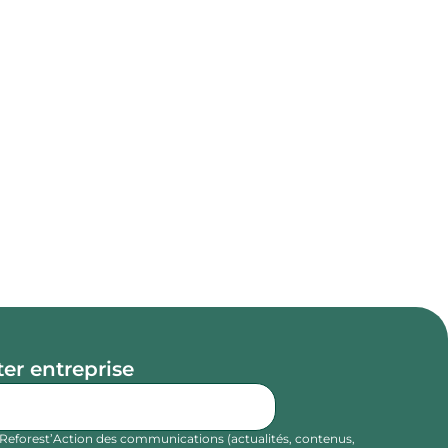
er entreprise
e Reforest’Action des communications (actualités, contenus,