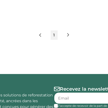
1
Recevez la newslett
 solutions de reforestation
ité, ancrées dans les
J’accepte de recevoir de la part d
 et conçues pour générer des