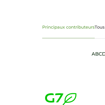
Principaux contributeurs
Tous
A
B
C