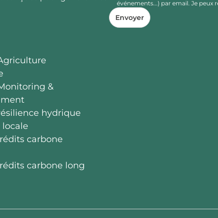
événements...) par email. Je peu
Envoyer
griculture
e
onitoring &
ement
silience hydrique
 locale
crédits carbone
crédits carbone long