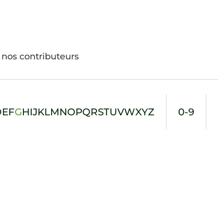
 nos contributeurs
D
E
F
G
H
I
J
K
L
M
N
O
P
Q
R
S
T
U
V
W
X
Y
Z
0-9