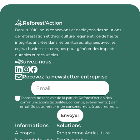
Reforest‘Action
Depuis 2010, nous concevons et déployons des solutions
de reforestation et d’agriculture régénératrice de haute
intégrité, ancrées dans les territoires, alignées avec les
enjeux business et conçues pour générer des impacts
durables et mesurables.
Suivez-nous
Recevez la newsletter entreprise
J’accepte de recevoir de la part de Reforest’Action des
communications (actualités, contenus, événements...) par
email. Je peux retirer mon consentement à tout moment.
Envoyer
Informations
Solutions
À propos
Programme Agriculture
Nos contributeurs
Régénératrice