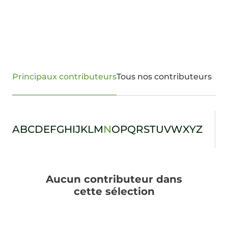
Principaux contributeurs
Tous nos contributeurs
A
B
C
D
E
F
G
H
I
J
K
L
M
N
O
P
Q
R
S
T
U
V
W
X
Y
Z
Aucun contributeur dans
cette sélection