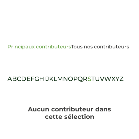
Principaux contributeurs
Tous nos contributeurs
A
B
C
D
E
F
G
H
I
J
K
L
M
N
O
P
Q
R
S
T
U
V
W
X
Y
Z
Aucun contributeur dans
cette sélection