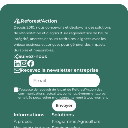
Reforest‘Action
Depuis 2010, nous concevons et déployons des solutions
de reforestation et d’agriculture régénératrice de haute
intégrité, ancrées dans les territoires, alignées avec les
enjeux business et conçues pour générer des impacts
durables et mesurables.
Suivez-nous
Recevez la newsletter entreprise
J’accepte de recevoir de la part de Reforest’Action des
communications (actualités, contenus, événements...) par
email. Je peux retirer mon consentement à tout moment.
Envoyer
Informations
Solutions
À propos
Programme Agriculture
Nos contributeurs
Régénératrice