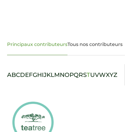
Principaux contributeurs
Tous nos contributeurs
A
B
C
D
E
F
G
H
I
J
K
L
M
N
O
P
Q
R
S
T
U
V
W
X
Y
Z