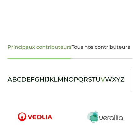
Principaux contributeurs
Tous nos contributeurs
A
B
C
D
E
F
G
H
I
J
K
L
M
N
O
P
Q
R
S
T
U
V
W
X
Y
Z