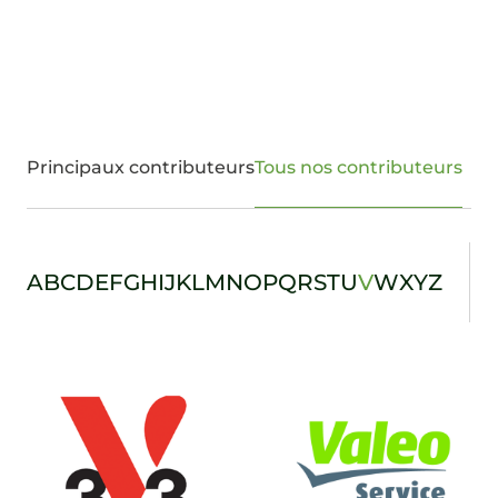
Principaux contributeurs
Tous nos contributeurs
A
B
C
D
E
F
G
H
I
J
K
L
M
N
O
P
Q
R
S
T
U
V
W
X
Y
Z