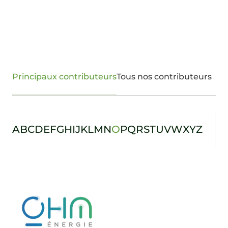
Principaux contributeurs
Tous nos contributeurs
A
B
C
D
E
F
G
H
I
J
K
L
M
N
O
P
Q
R
S
T
U
V
W
X
Y
Z