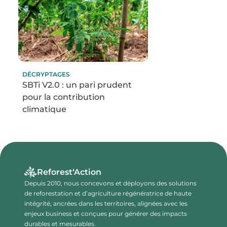
DÉCRYPTAGES
SBTi V2.0 : un pari prudent
pour la contribution
climatique
Reforest‘Action
Depuis 2010, nous concevons et déployons des solutions
de reforestation et d’agriculture régénératrice de haute
intégrité, ancrées dans les territoires, alignées avec les
enjeux business et conçues pour générer des impacts
durables et mesurables.