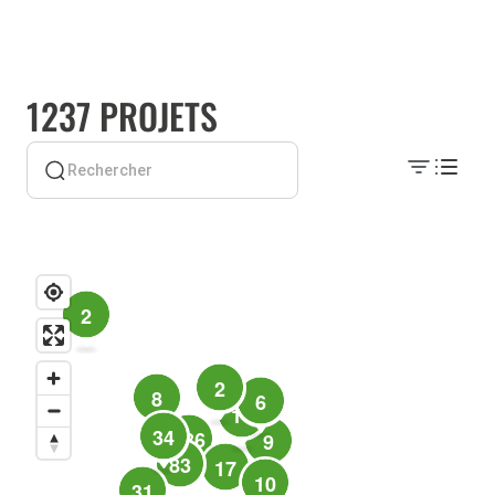
1237 PROJETS
2
2
8
6
11
34
986
9
83
17
10
31