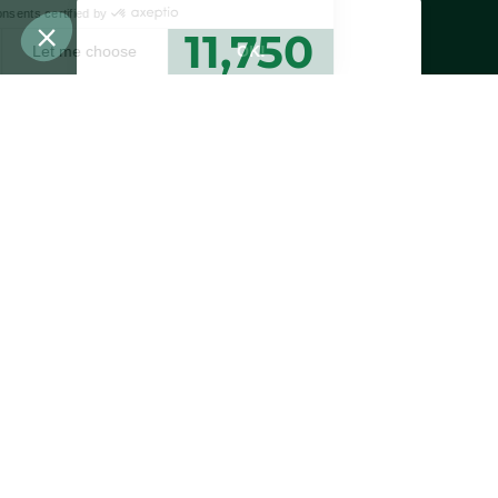
11,750
trees planted or
preserved
Estimated benefits of trees planted or
preserved
35,250
1,763