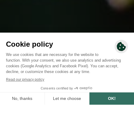
183,319
trees planted or
preserved