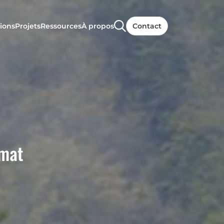
ions
Projets
Ressources
À propos
Contact
imat