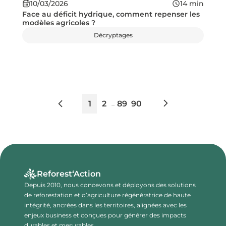
10/03/2026
14
min
Face au déficit hydrique, comment repenser les
modèles agricoles ?
Décryptages
1
2
89
90
...
Reforest‘Action
Depuis 2010, nous concevons et déployons des solutions
de reforestation et d’agriculture régénératrice de haute
intégrité, ancrées dans les territoires, alignées avec les
enjeux business et conçues pour générer des impacts
durables et mesurables.